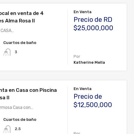
En Venta
ocal en venta de 4
Precio de RD
es Alma Rosa II
$25,000,000
– CASA…
Cuartos de baño
3
Por
Katherine Mella
En Venta
nta en Casa con Piscina
Precio de
a II
$12,500,000
rmosa Casa con…
Cuartos de baño
2.5
Por