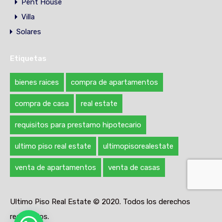
Pent House
Villa
Solares
Etiquetas
bienes raices
compra de apartamentos
compra de casa
real estate
requisitos para prestamo hipotecario
ultimo piso real estate
ultimopisorealestate
venta de apartamentos
venta de casas
Ultimo Piso Real Estate © 2020. Todos los derechos
reservados.