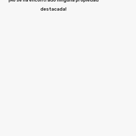
¡No se ha encontrado ninguna propiedad
destacada!