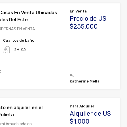
En Venta
asas En Venta Ubicadas
Precio de US
les Del Este
$255,000
ODERNAS EN VENTA…
Cuartos de baño
3 + 2.5
2
Por
Katherine Mella
Para Alquiler
o en alquiler en el
Alquiler de US
ulieta
$1,000
Semi Amueblada en…