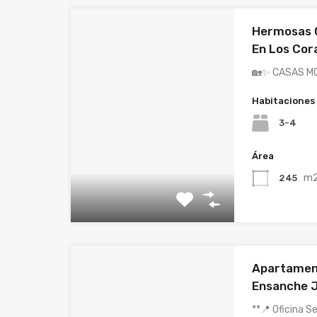
Hermosas C
En Los Cora
🏡✨ CASAS M
Habitaciones
3-4
Área
m
245
Apartament
Ensanche J
**📍 Oficina 