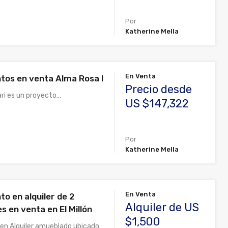
Por
Katherine Mella
En Venta
os en venta Alma Rosa I
Precio desde
ari es un proyecto…
US $147,322
Por
Katherine Mella
En Venta
o en alquiler de 2
Alquiler de US
s en venta en El Millón
$1,500
n Alquiler amueblado ubicado…