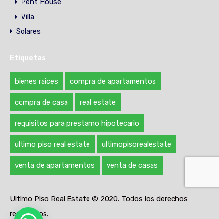
Pent House
Villa
Solares
Etiquetas
bienes raices
compra de apartamentos
compra de casa
real estate
requisitos para prestamo hipotecario
ultimo piso real estate
ultimopisorealestate
venta de apartamentos
venta de casas
Ultimo Piso Real Estate © 2020. Todos los derechos
reservados.