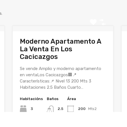
a.
Moderno Apartamento A
La Venta En Los
Cacicazgos
Se vende Amplio y moderno apartamento
en ventaLos Cacicazgos🏢📍
Características:📌 Nivel 13 200 Mts 3
Habitaciones 2.5 Baños Cuarto…
Habitacións
Baños
Área
3
2.5
200
Mts2
En Venta