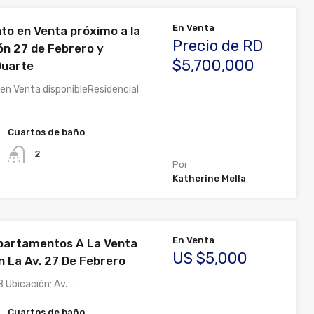
En Venta
o en Venta próximo a la
Precio de RD
ón 27 de Febrero y
$5,700,000
Duarte
n Venta disponibleResidencial
Cuartos de baño
2
Por
Katherine Mella
En Venta
partamentos A La Venta
US $5,000
n La Av. 27 De Febrero
8 Ubicación: Av.…
Cuartos de baño