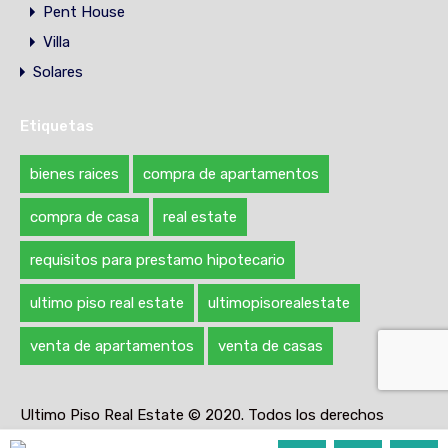
Pent House
Villa
Solares
Etiquetas
bienes raices
compra de apartamentos
compra de casa
real estate
requisitos para prestamo hipotecario
ultimo piso real estate
ultimopisorealestate
venta de apartamentos
venta de casas
Ultimo Piso Real Estate © 2020. Todos los derechos
reservados.