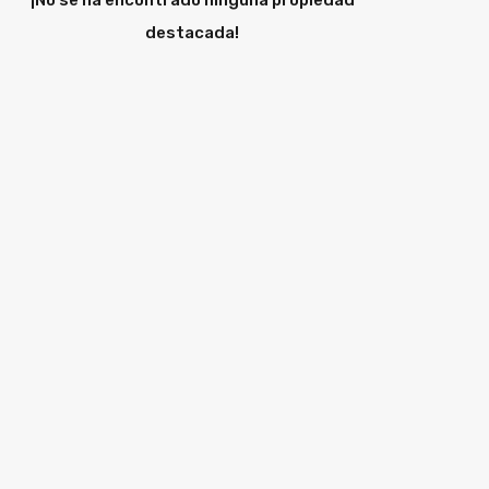
¡No se ha encontrado ninguna propiedad
destacada!