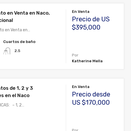
En Venta
o en Venta en Naco,
Precio de US
cional
$395,000
to en Venta en…
Cuartos de baño
2.5
Por
Katherine Mella
En Venta
os de 1, 2 y 3
Precio desde
es en el Naco
US $170,000
CAS: – 1, 2…
Por