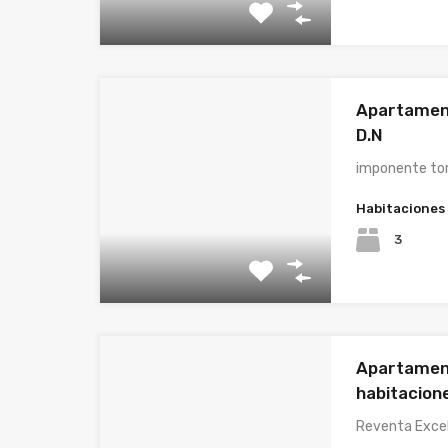
Apartament
D.N
imponente tor
Habitaciones
3
Apartament
habitacion
Reventa Exce