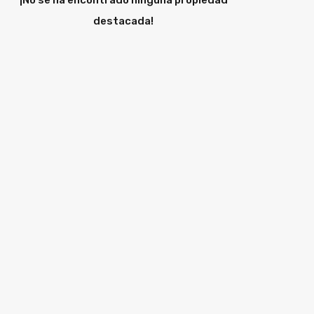
¡No se ha encontrado ninguna propiedad
destacada!