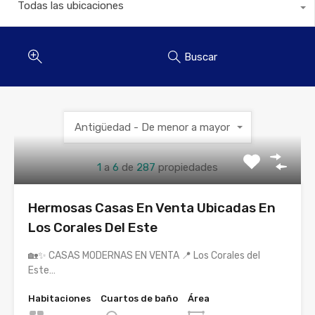
Todas las ubicaciones
Buscar
Antigüedad - De menor a mayor
1
a
6
de
287
propiedades
Hermosas Casas En Venta Ubicadas En
Los Corales Del Este
🏡✨ CASAS MODERNAS EN VENTA 📍 Los Corales del
Este…
Habitaciones
Cuartos de baño
Área