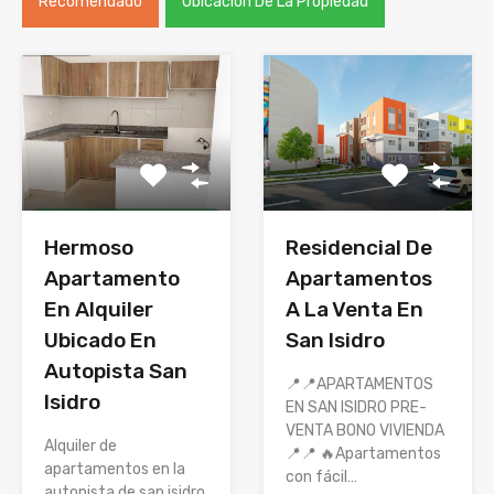
Recomendado
Ubicación De La Propiedad
Hermoso
Residencial De
Apartamento
Apartamentos
En Alquiler
A La Venta En
Ubicado En
San Isidro
Autopista San
📍📍APARTAMENTOS
Isidro
EN SAN ISIDRO PRE-
VENTA BONO VIVIENDA
Alquiler de
📍📍 🔥Apartamentos
apartamentos en la
con fácil…
autopista de san isidro