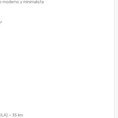
o moderno y minimalista
0°
AILA) – 35 km