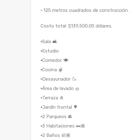
▫️ 125 metros cuadrados de construcción .
Costo total: $139,500.00 dólares.
▪️Sala 🛋️
▪️Estudio
▪️Comedor 🍽️
▪️Cocina 🫕
▪️Desayunador 🍶
▪️Área de lavado 🧺
▪️Terraza 🎍
▪️Jardín frontal 🌳
▪️2 Parqueos 🚘
▪️3 Habitaciones 🛌🏽
▪️2 Baños 🛀🏽