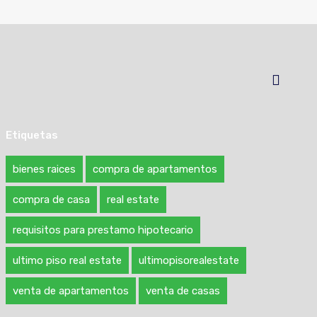
Etiquetas
bienes raices
compra de apartamentos
compra de casa
real estate
requisitos para prestamo hipotecario
ultimo piso real estate
ultimopisorealestate
venta de apartamentos
venta de casas