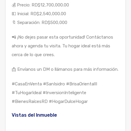
💰 Precio: RD$12,700,000.00
💵 Inicial: RD$2,540,000.00
🔖 Separación: RD$500,000
📲 ¡No dejes pasar esta oportunidad! Contáctanos
ahora y agenda tu visita. Tu hogar ideal está más
cerca de lo que crees.
📩 Envíanos un DM o llámanos para más información.
#CasaEnVenta #SanIsidro #BrisaOrientalII
#TuHogarIdeal #InversionInteligente
#BienesRaícesRD #HogarDulceHogar
Vistas del Inmueble