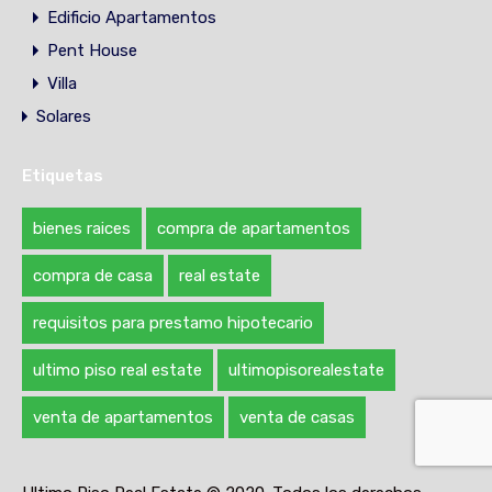
Edificio Apartamentos
Pent House
Villa
Solares
Etiquetas
bienes raices
compra de apartamentos
compra de casa
real estate
requisitos para prestamo hipotecario
ultimo piso real estate
ultimopisorealestate
venta de apartamentos
venta de casas