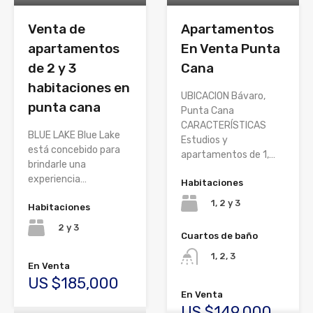
Venta de
Apartamentos
apartamentos
En Venta Punta
de 2 y 3
Cana
habitaciones en
UBICACION Bávaro,
punta cana
Punta Cana
CARACTERÍSTICAS
BLUE LAKE Blue Lake
Estudios y
está concebido para
apartamentos de 1,…
brindarle una
experiencia…
Habitaciones
1, 2 y 3
Habitaciones
2 y 3
Cuartos de baño
1, 2, 3
En Venta
US $185,000
En Venta
US $149,000