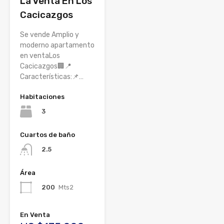
La Venta En Los
Cacicazgos
Se vende Amplio y
moderno apartamento
en ventaLos
Cacicazgos🏢📍
Características:📌…
Habitaciones
3
Cuartos de baño
2.5
Área
200
Mts2
En Venta