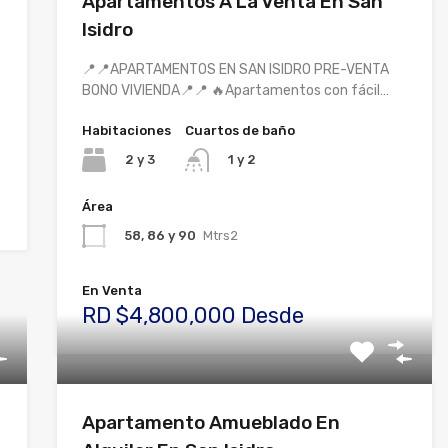
Apartamentos A La Venta En San
Isidro
📍📍APARTAMENTOS EN SAN ISIDRO PRE-VENTA
BONO VIVIENDA📍📍 🔥Apartamentos con fácil…
Habitaciones
Cuartos de baño
2 y 3
1 y 2
Área
58, 86 y 90
Mtrs2
En Venta
RD $4,800,000 Desde
Apartamento Amueblado En