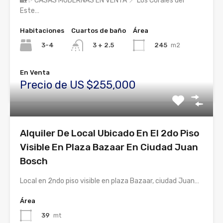
🏡✨ CASAS MODERNAS EN VENTA 📍 Los Corales del
Este…
Habitaciones
Cuartos de baño
Área
3-4
245
m2
3 + 2.5
En Venta
Precio de US $255,000
Alquiler De Local Ubicado En El 2do Piso
Visible En Plaza Bazaar En Ciudad Juan
Bosch
Local en 2ndo piso visible en plaza Bazaar, ciudad Juan…
Área
39
mt