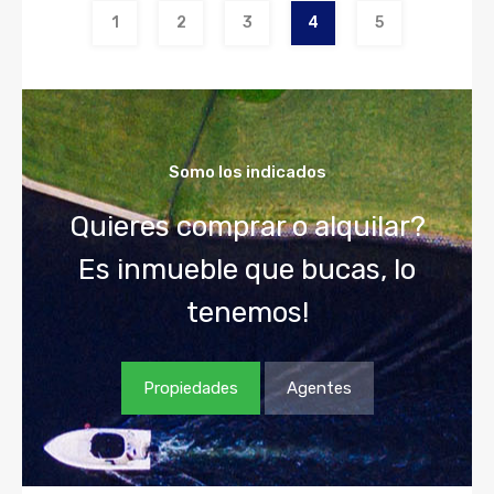
1
2
3
4
5
Somo los indicados
Quieres comprar o alquilar?
Es inmueble que bucas, lo
tenemos!
Propiedades
Agentes