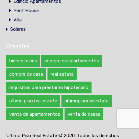
Edificio Apartamentos
Pent House
Villa
Solares
Etiquetas
bienes raices
compra de apartamentos
compra de casa
real estate
requisitos para prestamo hipotecario
ultimo piso real estate
ultimopisorealestate
venta de apartamentos
venta de casas
Ultimo Piso Real Estate © 2020. Todos los derechos