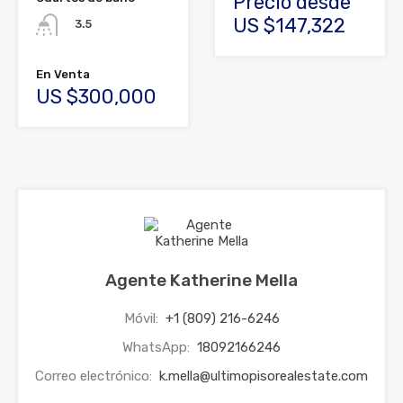
Precio desde
US $147,322
3.5
En Venta
US $300,000
Agente Katherine Mella
Móvil:
+1 (809) 216-6246
WhatsApp:
18092166246
Correo electrónico:
k.mella@ultimopisorealestate.com