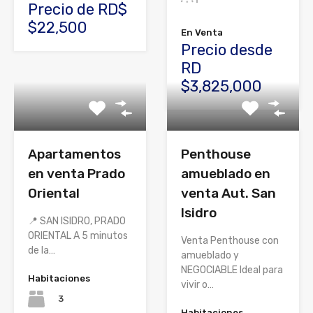
Precio de RD$
$22,500
En Venta
Precio desde
RD
$3,825,000
Apartamentos
Penthouse
en venta Prado
amueblado en
Oriental
venta Aut. San
Isidro
📍 SAN ISIDRO, PRADO
ORIENTAL A 5 minutos
Venta Penthouse con
de la…
amueblado y
NEGOCIABLE Ideal para
Habitaciones
vivir o…
3
Habitaciones