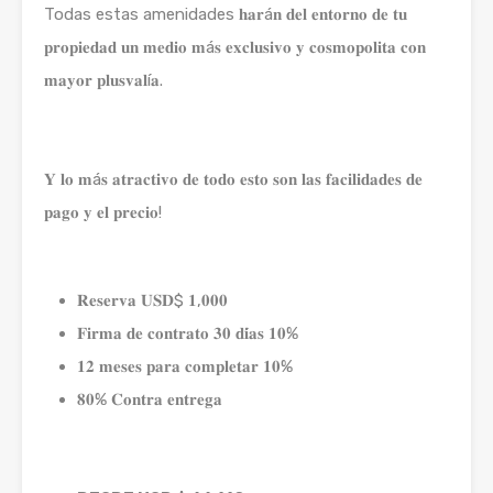
Todas estas amenidades 𝐡𝐚𝐫á𝐧 𝐝𝐞𝐥 𝐞𝐧𝐭𝐨𝐫𝐧𝐨 𝐝𝐞 𝐭𝐮
𝐩𝐫𝐨𝐩𝐢𝐞𝐝𝐚𝐝 𝐮𝐧 𝐦𝐞𝐝𝐢𝐨 𝐦á𝐬 𝐞𝐱𝐜𝐥𝐮𝐬𝐢𝐯𝐨 𝐲 𝐜𝐨𝐬𝐦𝐨𝐩𝐨𝐥𝐢𝐭𝐚 𝐜𝐨𝐧
𝐦𝐚𝐲𝐨𝐫 𝐩𝐥𝐮𝐬𝐯𝐚𝐥í𝐚.⁣⁣⁣⁣⁣⁣⁣
𝐘 𝐥𝐨 𝐦á𝐬 𝐚𝐭𝐫𝐚𝐜𝐭𝐢𝐯𝐨 𝐝𝐞 𝐭𝐨𝐝𝐨 𝐞𝐬𝐭𝐨 𝐬𝐨𝐧 𝐥𝐚𝐬 𝐟𝐚𝐜𝐢𝐥𝐢𝐝𝐚𝐝𝐞𝐬 𝐝𝐞
𝐩𝐚𝐠𝐨 𝐲 𝐞𝐥 𝐩𝐫𝐞𝐜𝐢𝐨!⁣⁣⁣⁣⁣⁣⁣
𝐑𝐞𝐬𝐞𝐫𝐯𝐚 𝐔𝐒𝐃$ 𝟏,𝟎𝟎𝟎⁣⁣⁣
𝐅𝐢𝐫𝐦𝐚 𝐝𝐞 𝐜𝐨𝐧𝐭𝐫𝐚𝐭𝐨 𝟑𝟎 𝐝𝐢́𝐚𝐬 𝟏𝟎% ⁣⁣⁣
𝟏𝟐 𝐦𝐞𝐬𝐞𝐬 𝐩𝐚𝐫𝐚 𝐜𝐨𝐦𝐩𝐥𝐞𝐭𝐚𝐫 𝟏𝟎% ⁣⁣⁣
𝟖𝟎% 𝐂𝐨𝐧𝐭𝐫𝐚 𝐞𝐧𝐭𝐫𝐞𝐠𝐚⁣⁣⁣