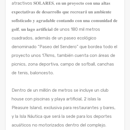
atractivos 𝐒𝐎𝐋𝐀𝐑𝐄𝐒, 𝐞𝐧 𝐮𝐧 𝐩𝐫𝐨𝐲𝐞𝐜𝐭𝐨 𝐜𝐨𝐧 𝐮𝐧𝐚 𝐚𝐥𝐭𝐚𝐬
𝐞𝐱𝐩𝐞𝐜𝐭𝐚𝐭𝐢𝐯𝐚𝐬 𝐝𝐞 𝐝𝐞𝐬𝐚𝐫𝐫𝐨𝐥𝐥𝐨 𝐪𝐮𝐞 𝐫𝐞𝐜𝐫𝐞𝐚𝐫á 𝐮𝐧 𝐚𝐦𝐛𝐢𝐞𝐧𝐭𝐞
𝐬𝐨𝐟𝐢𝐬𝐭𝐢𝐜𝐚𝐝𝐨 𝐲 𝐚𝐠𝐫𝐚𝐝𝐚𝐛𝐥𝐞 𝐜𝐨𝐧𝐭𝐚𝐧𝐝𝐨 𝐜𝐨𝐧 𝐮𝐧𝐚 𝐜𝐨𝐦𝐮𝐧𝐢𝐝𝐚𝐝 𝐝𝐞
𝐠𝐨𝐥𝐟, 𝐮𝐧 𝐥𝐚𝐠𝐨 𝐚𝐫𝐭𝐢𝐟𝐢𝐜𝐢𝐚𝐥 de unos 180 mil metros
cuadrados, además de un paseo ecológico
denominado “Paseo del Sendero” que bordea todo el
proyecto unos 17kms, también cuenta con áreas de
picnics, zona deportiva, campo de sofball, canchas
de tenis, baloncesto.⁣⁣⁣
Dentro de un millón de metros se incluye un club
house con piscinas y playa artificial, 2 islas la
Pleasure Island, exclusiva para restaurantes y bares,
y la Isla Náutica que será la sede para los deportes
acuáticos no motorizados dentro del complejo.