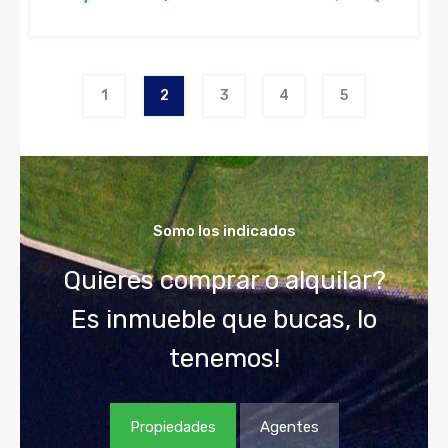
1
2
3
4
5
Somo los indicados
Quieres comprar o alquilar?
Es inmueble que bucas, lo
tenemos!
Propiedades
Agentes