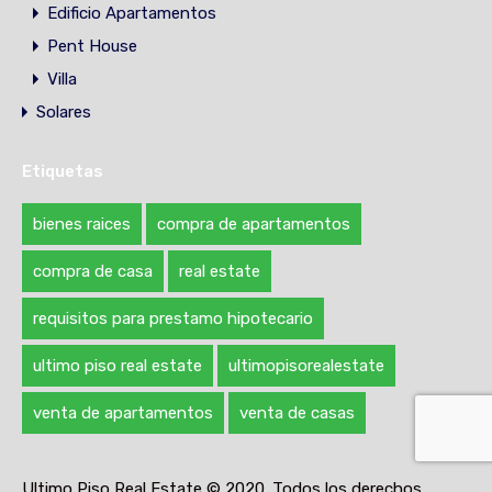
Edificio Apartamentos
Pent House
Villa
Solares
Etiquetas
bienes raices
compra de apartamentos
compra de casa
real estate
requisitos para prestamo hipotecario
ultimo piso real estate
ultimopisorealestate
venta de apartamentos
venta de casas
Ultimo Piso Real Estate © 2020. Todos los derechos