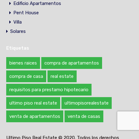
Edificio Apartamentos
Pent House
Villa
Solares
Etiquetas
bienes raices
compra de apartamentos
compra de casa
real estate
requisitos para prestamo hipotecario
ultimo piso real estate
ultimopisorealestate
venta de apartamentos
venta de casas
Ultimo Piso Real Estate © 2020. Todos los derechos