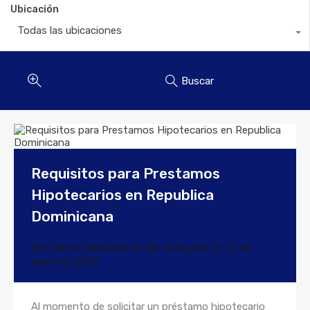
Ubicación
Todas las ubicaciones
Buscar
Requisitos para Prestamos
Hipotecarios en Republica
Dominicana
Por
admin
Publicado en
Sin categoría
En
14 de
enero de 2021
Al momento de solicitar un préstamo hipotecario