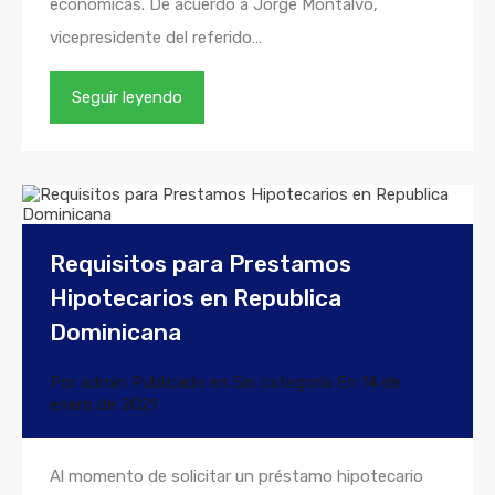
económicas. De acuerdo a Jorge Montalvo,
vicepresidente del referido…
Seguir leyendo
Requisitos para Prestamos
Hipotecarios en Republica
Dominicana
Por
admin
Publicado en
Sin categoría
En
14 de
enero de 2021
Al momento de solicitar un préstamo hipotecario