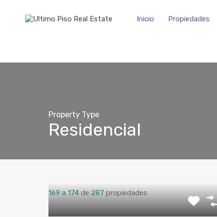
Inicio
Propiedades
Property Type
Residencial
169
a
174
de
287
propiedades